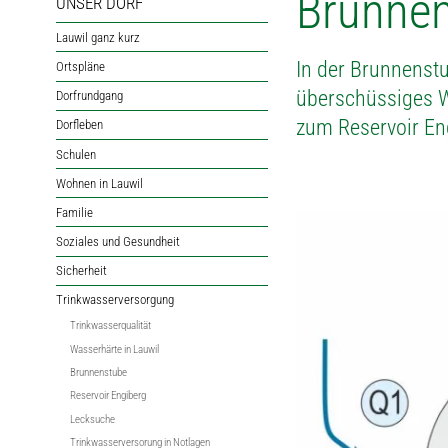
Brunnen
UNSER DORF
Lauwil ganz kurz
In der Brunnenstu
Ortspläne
überschüssiges Wa
Dorfrundgang
zum Reservoir En
Dorfleben
Schulen
Wohnen in Lauwil
Familie
Soziales und Gesundheit
Sicherheit
Trinkwasserversorgung
Trinkwasserqualität
Wasserhärte in Lauwil
Brunnenstube
Reservoir Engiberg
Lecksuche
Trinkwasserversorung in Notlagen