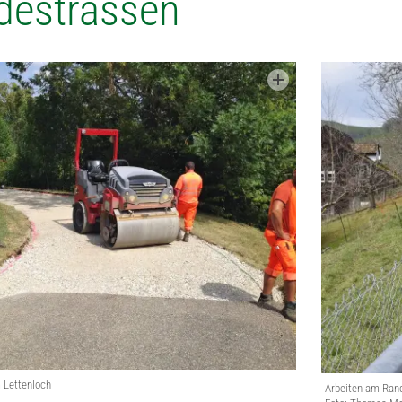
destrassen
 Lettenloch
Arbeiten am Ran