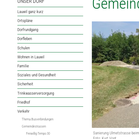
Gemein
UNSER DORF
Lauwil ganz kurz
Ortspläne
Dorfrundgang
Dorfleben
Schulen
Wohnen in Lauwil
Familie
Soziales und Gesundheit
Sicherheit
Trinkwasserversorgung
Friedhof
Verkehr
Thema Busverbindungen
Gemeindestrassen
Sanierung Ulmetstrasse beim
Freiwillig Tempo 30
Foto: Kurt Vogt