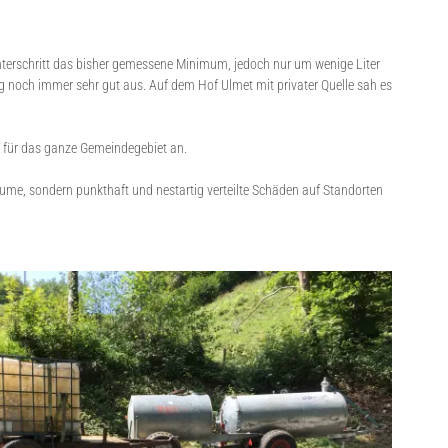
terschritt das bisher gemessene Minimum, jedoch nur um wenige Liter
 noch immer sehr gut aus. Auf dem Hof Ulmet mit privater Quelle sah es
 für das ganze Gemeindegebiet an.
Bäume, sondern punkthaft und nestartig verteilte Schäden auf Standorten