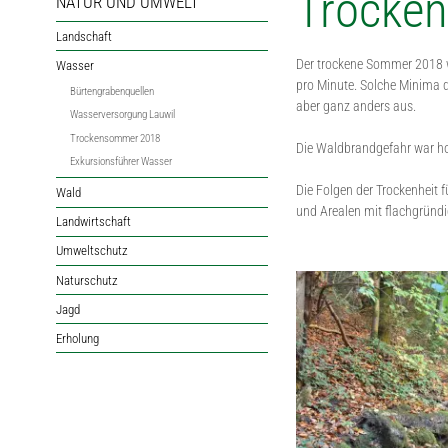
Trocke
NATUR UND UMWELT
Landschaft
Der trockene Sommer 2018 w
Wasser
pro Minute. Solche Minima d
Bürtengrabenquellen
aber ganz anders aus.
Wasserversorgung Lauwil
Trockensommer 2018
Die Waldbrandgefahr war ho
Exkursionsführer Wasser
Die Folgen der Trockenheit 
Wald
und Arealen mit flachgründi
Landwirtschaft
Umweltschutz
Naturschutz
Jagd
Erholung