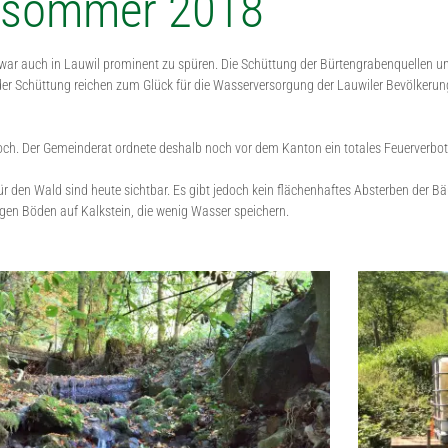
nsommer 2018
ar auch in Lauwil prominent zu spüren. Die Schüttung der Bürtengrabenquellen un
er Schüttung reichen zum Glück für die Wasserversorgung der Lauwiler Bevölkerung
ch. Der Gemeinderat ordnete deshalb noch vor dem Kanton ein totales Feuerverbot
für den Wald sind heute sichtbar. Es gibt jedoch kein flächenhaftes Absterben der 
gen Böden auf Kalkstein, die wenig Wasser speichern.