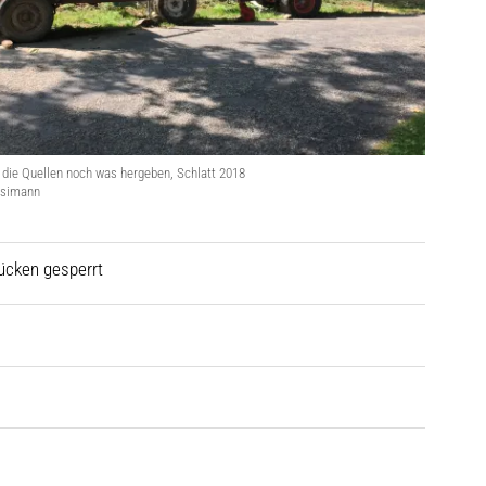
die Quellen noch was hergeben, Schlatt 2018
osimann
ücken gesperrt