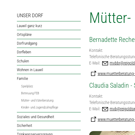
Mütter-
UNSER DORF
Lauwil ganz kurz
Ortspläne
Bernadette Rech
Dorfrundgang
Kontakt:
Dorfleben
Telefonische Beratungsstun
Schulen
E-Mail:
mvbbr@reigolds
Wohnen in Lauwil
www.muetterberatung-
Familie
Claudia Saladin - 
Spielplatz
Betreuung FEB
Kontakt:
Mütter- und Väterberatung
Telefonische Beratungsstun
Kinder- und Jugendzahnpflege
E-Mail:
mvb@reigoldsw
Soziales und Gesundheit
www.muetterberatung-
Sicherheit
Trinkwasserversorgung