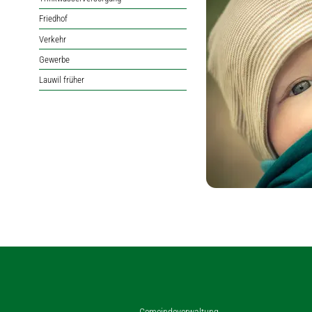
Friedhof
Verkehr
Gewerbe
Lauwil früher