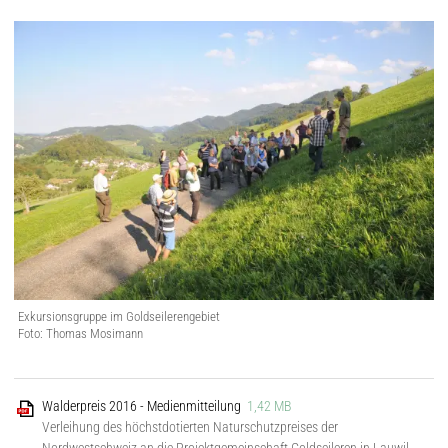
Exkursionsgruppe im Goldseilerengebiet
Foto: Thomas Mosimann
Walderpreis 2016 - Medienmitteilung
1,42 MB
Verleihung des höchstdotierten Naturschutzpreises der
Nordwestschweiz an die Projektgemeinschaft Goldseileren in Lauwil