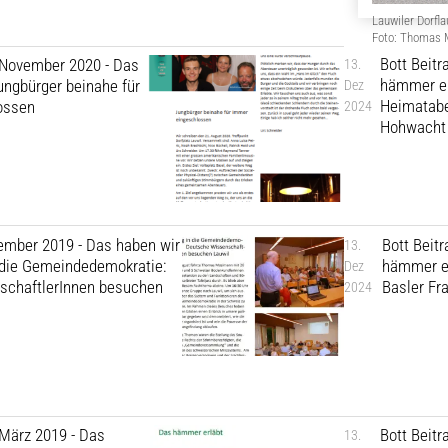
Lauwiler Dorfla
Foto: Thomas
Bott Beit
 November 2020 - Das
13.
hämmer er
ungbürger beinahe für
Dez
Heimatabe
ossen
2024
Hohwacht
tember 2019 - Das haben wir
Bott Beit
13.
n die Gemeindedemokratie:
hämmer er
Dez
schaftlerInnen besuchen
Basler Fr
2024
 März 2019 - Das
Bott Beit
13.