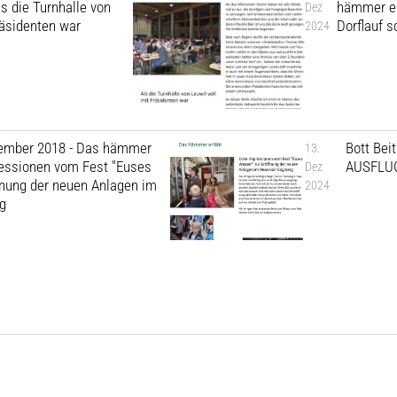
s die Turnhalle von
hämmer er
Dez
räsidenten war
Dorflauf s
2024
tember 2018 - Das hämmer
Bott Bei
13.
pressionen vom Fest "Euses
AUSFLUG
Dez
fnung der neuen Anlagen im
2024
rg