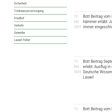
Sicherheit
Trinkwasserversorgung
Bott Beitrag vom
13.
Friedhof
hämmer erläbt: J
Dez
Verkehr
immer eingeschl
2024
Gewerbe
Lauwil früher
Bott Beitrag Sep
13.
erlebt: Ausflug i
Dez
Deutsche Wissen
2024
Lauwil
Bott Beitrag vom
13.