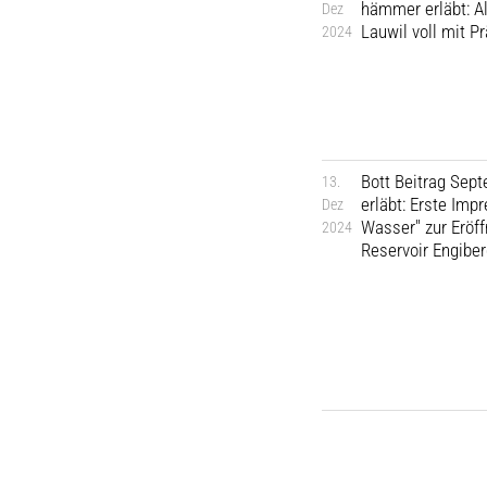
hämmer erläbt: Al
Dez
Lauwil voll mit P
2024
Bott Beitrag Sep
13.
erläbt: Erste Im
Dez
Wasser" zur Eröf
2024
Reservoir Engibe