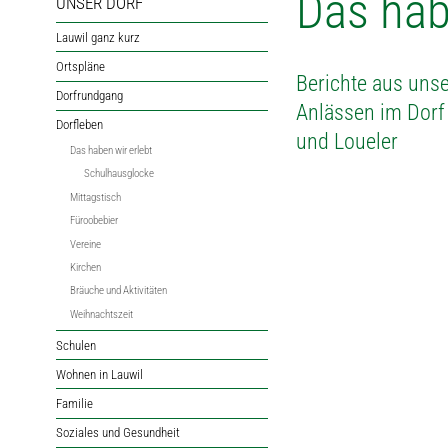
Das hab
UNSER DORF
Lauwil ganz kurz
Ortspläne
Berichte aus uns
Dorfrundgang
Anlässen im Dorf
Dorfleben
und Loueler
Das haben wir erlebt
Schulhausglocke
Mittagstisch
Füroobebier
Vereine
Kirchen
Bräuche und Aktivitäten
Weihnachtszeit
Schulen
Wohnen in Lauwil
Familie
Soziales und Gesundheit