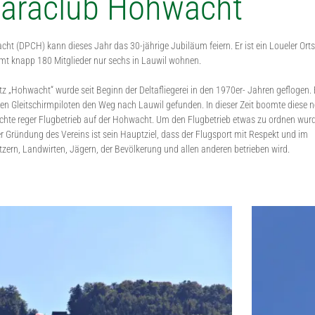
Paraclub Hohwacht
ht (DPCH) kann dieses Jahr das 30-jährige Jubiläum feiern. Er ist ein Loueler Orts
t knapp 180 Mitglieder nur sechs in Lauwil wohnen.
 „Hohwacht“ wurde seit Beginn der Deltafliegerei in den 1970er- Jahren geflogen.
en Gleitschirmpiloten den Weg nach Lauwil gefunden. In dieser Zeit boomte diese 
schte reger Flugbetrieb auf der Hohwacht. Um den Flugbetrieb etwas zu ordnen wur
r Gründung des Vereins ist sein Hauptziel, dass der Flugsport mit Respekt und im
ern, Landwirten, Jägern, der Bevölkerung und allen anderen betrieben wird.