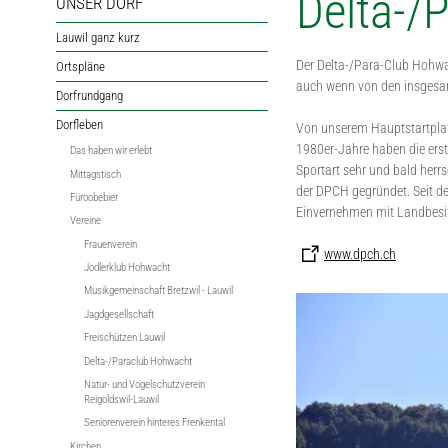
Delta-/
UNSER DORF
Lauwil ganz kurz
Der Delta-/Para-Club Hohwac
Ortspläne
auch wenn von den insgesam
Dorfrundgang
Dorfleben
Von unserem Hauptstartplatz
1980er-Jahre haben die erst
Das haben wir erlebt
Sportart sehr und bald herr
Mittagstisch
der DPCH gegründet. Seit de
Füroobebier
Einvernehmen mit Landbesitz
Vereine
Frauenverein
www.dpch.ch
Jodlerklub Hohwacht
Musikgemeinschaft Bretzwil - Lauwil
Jagdgesellschaft
Freischützen Lauwil
Delta-/Paraclub Hohwacht
Natur- und Vogelschutzverein
Reigoldswil-Lauwil
Seniorenverein hinteres Frenkental
Kirchen