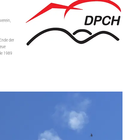
verein,
 Ende der
neue
de 1989