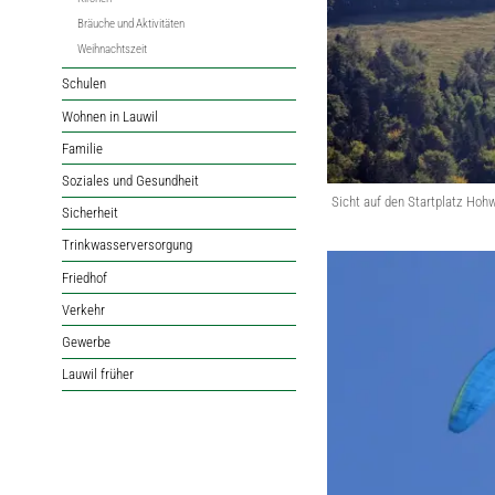
Bräuche und Aktivitäten
Weihnachtszeit
Schulen
Wohnen in Lauwil
Familie
Soziales und Gesundheit
Sicht auf den Startplatz Hoh
Sicherheit
Trinkwasserversorgung
Friedhof
Verkehr
Gewerbe
Lauwil früher