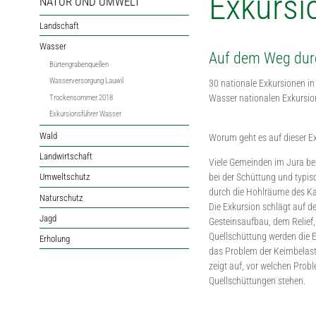
Exkursi
NATUR UND UMWELT
Landschaft
Wasser
Auf dem Weg durc
Bürtengrabenquellen
Wasserversorgung Lauwil
30 nationale Exkursionen in
Wasser nationalen Exkursions
Trockensommer 2018
Exkursionsführer Wasser
Wald
Worum geht es auf dieser E
Landwirtschaft
Viele Gemeinden im Jura bez
bei der Schüttung und typis
Umweltschutz
durch die Hohlräume des Kalk
Naturschutz
Die Exkursion schlägt auf 
Jagd
Gesteinsaufbau, dem Relief
Quellschüttung werden die E
Erholung
das Problem der Keimbelast
zeigt auf, vor welchen Pro
Quellschüttungen stehen.