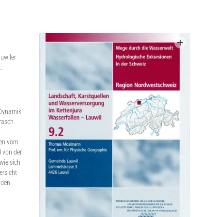
auwiler
.
 Dynamik
 rasch
gen vom
 von der
wie sich
ersicht
nden