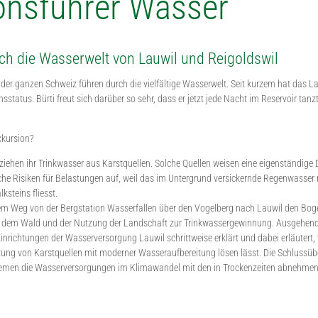
onsführer Wasser
h die Wasserwelt von Lauwil und Reigoldswil
 der ganzen Schweiz führen durch die vielfältige Wasserwelt. Seit kurzem hat das L
status. Bürti freut sich darüber so sehr, dass er jetzt jede Nacht im Reservoir tanzt
xkursion?
iehen ihr Trinkwasser aus Karstquellen. Solche Quellen weisen eine eigenständige
che Risiken für Belastungen auf, weil das im Untergrund versickernde Regenwasser
steins fliesst.
dem Weg von der Bergstation Wasserfallen über den Vogelberg nach Lauwil den Bo
, dem Wald und der Nutzung der Landschaft zur Trinkwassergewinnung. Ausgehend
inrichtungen der Wasserversorgung Lauwil schrittweise erklärt und dabei erläutert, 
ung von Karstquellen mit moderner Wasseraufbereitung lösen lässt. Die Schlussüb
blemen die Wasserversorgungen im Klimawandel mit den in Trockenzeiten abnehme