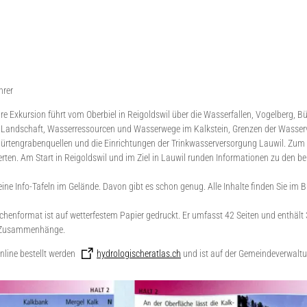
hrer
are Exkursion führt vom Oberbiel in Reigoldswil über die Wasserfallen, Vogelberg, 
 Landschaft, Wasserressourcen und Wasserwege im Kalkstein, Grenzen der Wasserve
Bürtengrabenquellen und die Einrichtungen der Trinkwasserversorgung Lauwil. Zum 
erten. Am Start in Reigoldswil und im Ziel in Lauwil runden Informationen zu den be
ine Info-Tafeln im Gelände. Davon gibt es schon genug. Alle Inhalte finden Sie im B
chenformat ist auf wetterfestem Papier gedruckt. Er umfasst 42 Seiten und enthält
 Zusammenhänge.
nline bestellt werden
hydrologischeratlas.ch
und ist auf der Gemeindeverwaltun