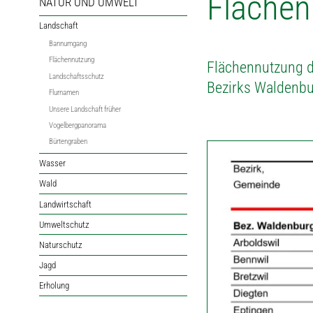
Flächen
NATUR UND UMWELT
Landschaft
Bannumgang
Flächennutzung
Flächennutzung d
Landschaftsschutz
Bezirks Waldenbu
Flurnamen
Unsere Landschaft früher
Vogelbergpanorama
Bürtengraben
Wasser
Wald
Landwirtschaft
Umweltschutz
Naturschutz
Jagd
Erholung