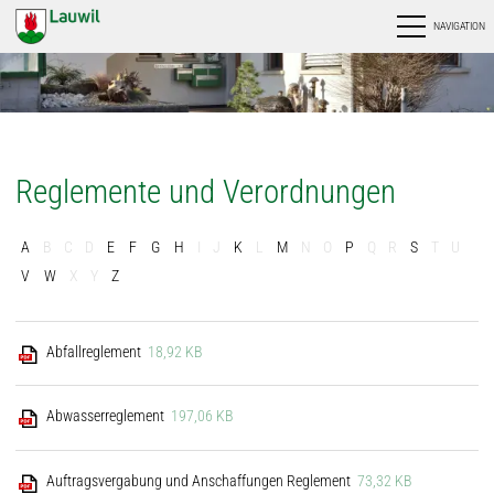
NAVIGATION
Reglemente und Verordnungen
A
B
C
D
E
F
G
H
I
J
K
L
M
N
O
P
Q
R
S
T
U
V
W
X
Y
Z
Abfallreglement
18,92 KB
Abwasserreglement
197,06 KB
Auftragsvergabung und Anschaffungen Reglement
73,32 KB