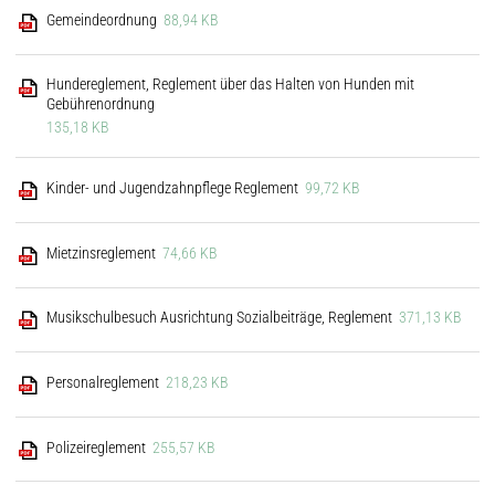
Gemeindeordnung
88,94 KB
Hundereglement, Reglement über das Halten von Hunden mit
Gebührenordnung
135,18 KB
Kinder- und Jugendzahnpflege Reglement
99,72 KB
Mietzinsreglement
74,66 KB
Musikschulbesuch Ausrichtung Sozialbeiträge, Reglement
371,13 KB
Personalreglement
218,23 KB
Polizeireglement
255,57 KB