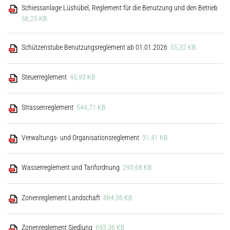
Schiessanlage Lüshübel, Reglement für die Benutzung und den Betrieb
56,25 KB
Schützenstube Benutzungsreglement ab 01.01.2026
55,32 KB
Steuerreglement
45,93 KB
Strassenreglement
544,71 KB
Verwaltungs- und Organisationsreglement
31,41 KB
Wasserreglement und Tarifordnung
293,68 KB
Zonenreglement Landschaft
884,36 KB
Zonenreglement Siedlung
693,36 KB