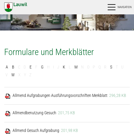
NAVIGATION
Formulare und Merkblätter
A
B
C
D
E
F
G
H
I
J
K
L
M
N
O
P
Q
R
S
T
U
V
W
X
Y
Z
Allmend Aufgrabungen Ausführungsvorschriften Merkblatt
296,28 KB
Allmendbenutzung Gesuch
201,75 KB
Allmend Gesuch Aufgrabung
201,98 KB