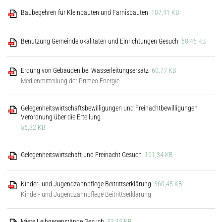
Baubegehren für Kleinbauten und Farnisbauten
107,41 KB
Benutzung Gemeindelokalitäten und Einrichtungen Gesuch
68,46 KB
Erdung von Gebäuden bei Wasserleitungsersatz
60,77 KB
Medienmitteilung der Primeo Energie
Gelegenheitswirtschaftsbewilligungen und Freinachtbewilligungen
Verordnung über die Erteilung
56,32 KB
Gelegenheitswirtschaft und Freinacht Gesuch
161,34 KB
Kinder- und Jugendzahnpflege Beitrittserklärung
360,45 KB
Kinder- und Jugendzahnpflege Beitrittserklärung
Miete Leihgegenstände Gesuch
53,45 KB