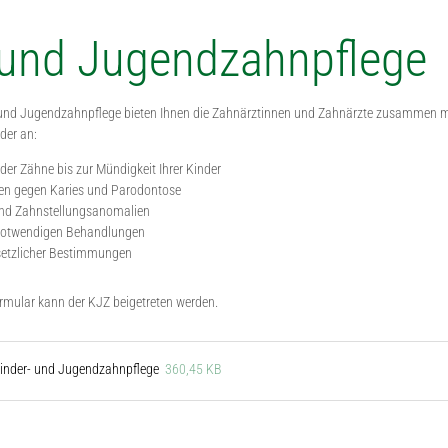
 und Jugendzahnpflege
r- und Jugendzahnpflege bieten Ihnen die Zahnärztinnen und Zahnärzte zusammen 
nder an:
der Zähne bis zur Mündigkeit Ihrer Kinder
 gegen Karies und Parodontose
nd Zahnstellungsanomalien
le notwendigen Behandlungen
setzlicher Bestimmungen
mular kann der KJZ beigetreten werden.
 Kinder- und Jugendzahnpflege
360,45 KB