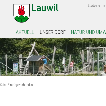
Startseite
Inh
AKTUELL
UNSER DORF
NATUR UND UMW
Keine Einträge vorhanden