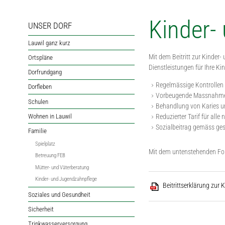
Kinder-
UNSER DORF
Lauwil ganz kurz
Mit dem Beitritt zur Kinde
Ortspläne
Dienstleistungen für Ihre Ki
Dorfrundgang
Regelmässige Kontrollen 
Dorfleben
Vorbeugende Massnahmen
Schulen
Behandlung von Karies u
Wohnen in Lauwil
Reduzierter Tarif für al
Sozialbeitrag gemäss ge
Familie
Spielplatz
Mit dem untenstehenden For
Betreuung FEB
Mütter- und Väterberatung
Kinder- und Jugendzahnpflege
Beitrittserklärung zur
Soziales und Gesundheit
Sicherheit
Trinkwasserversorgung