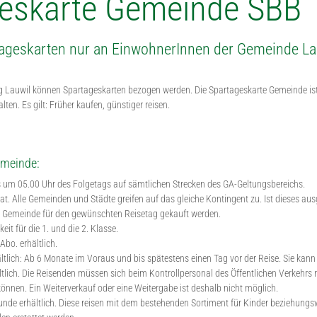
eskarte Gemeinde SBB
ageskarten nur an EinwohnerInnen der Gemeinde La
 Lauwil können Spartageskarten bezogen werden. Die Spartageskarte Gemeinde ist 
en. Es gilt: Früher kaufen, günstiger reisen.
emeinde:
s um 05.00 Uhr des Folgetags auf sämtlichen Strecken des GA-Geltungsbereichs.
rrat. Alle Gemeinden und Städte greifen auf das gleiche Kontingent zu. Ist dieses 
e Gemeinde für den gewünschten Reisetag gekauft werden.
eit für die 1. und die 2. Klasse.
Abo. erhältlich.
ältlich: Ab 6 Monate im Voraus und bis spätestens einen Tag vor der Reise. Sie kan
hältlich. Die Reisenden müssen sich beim Kontrollpersonal des Öffentlichen Verkehr
nen. Ein Weiterverkauf oder eine Weitergabe ist deshalb nicht möglich.
Hunde erhältlich. Diese reisen mit dem bestehenden Sortiment für Kinder beziehung