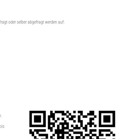
ragt oder selber abgefragt werden auf:
n.
bis