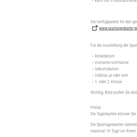
kann nur in Ausnahmefäll
Die Verfügbarkeit für den g
www.spartageskarte-g
Für die Ausstellung der Spa
Reisedatum
Vorname und Name
Geburtsdatum
Halbtax ja oder nein
1. oder 2. Klasse
Wichtig:
Bitte prüfen Sie di
Preise:
Die Tageskarten können Sie 
Die Spartageskarten Gemeinde
maximal 10 Tage vor Ihrem 